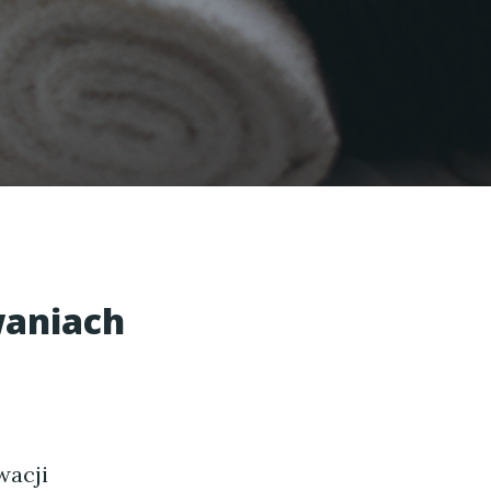
waniach
wacji