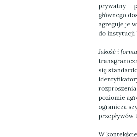
prywatny — pr
głównego dos
agreguje je 
do instytucji 
Jakość i form
transgraniczn
się standard
identyfikato
rozproszenia
poziomie agr
ogranicza szy
przepływów t
W kontekście