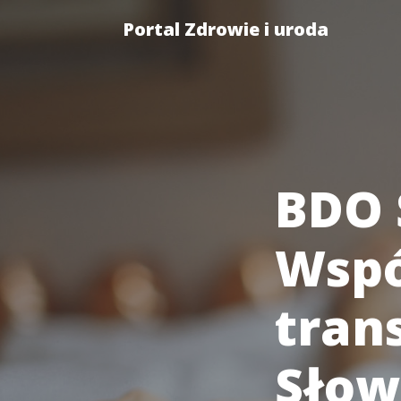
Portal Zdrowie i uroda
BDO 
Wspó
tran
Słow