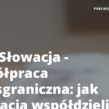
PUBLIKU
Słowacja -
łpraca
sgraniczna: jak
acja współdziel