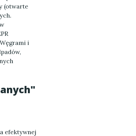
y (otwarte
ych.
ów
EPR
 Węgrami i
dpadów,
lnych
danych"
la efektywnej