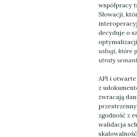
współpracy t
Słowacji, któ
interoperacy
decyduje o s
optymalizacji
usługi, które
utraty seman
API i otwart
z udokumento
zwracają dan
przestrzenn
zgodność z e
walidacja sc
skalowalność