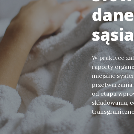
dane
sąsi
W praktyce za
raporty organi
miejskie syste
przetwarzania 
od etapu wpro
składowania, c
transgraniczne