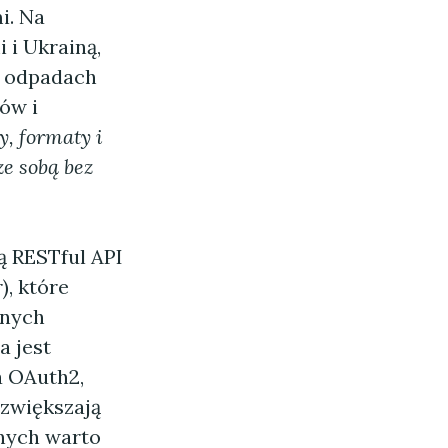
i. Na
 i Ukrainą,
i odpadach
ów i
y, formaty i
e sobą bez
ą RESTful API
, które
anych
 jest
a OAuth2,
 zwiększają
znych warto