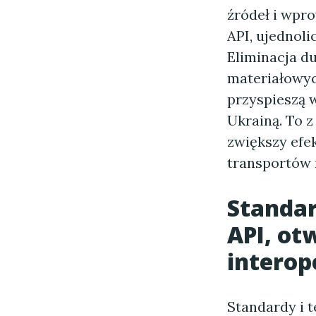
źródeł i wpr
API, ujednol
Eliminacja du
materiałowyc
przyspieszą 
Ukrainą. To 
zwiększy efe
transportów 
Standar
API, ot
interop
Standardy i 