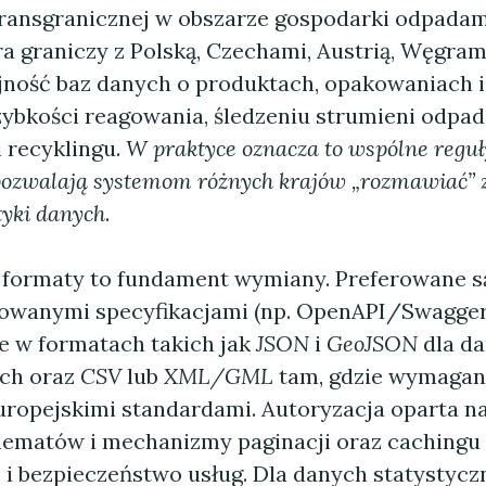
ransgranicznej w obszarze gospodarki odpadam
ra graniczy z Polską, Czechami, Austrią, Węgrami
jność baz danych o produktach, opakowaniach 
zybkości reagowania, śledzeniu strumieni odpad
 recyklingu.
W praktyce oznacza to wspólne reguł
 pozwalają systemom różnych krajów „rozmawiać” z
tyki danych
.
e formaty to fundament wymiany. Preferowane s
wanymi specyfikacjami (np. OpenAPI/Swagger)
e w formatach takich jak
JSON
i
GeoJSON
dla d
ych oraz
CSV
lub
XML/GML
tam, gdzie wymagana
uropejskimi standardami. Autoryzacja oparta n
hematów i mechanizmy paginacji oraz cachingu
 i bezpieczeństwo usług. Dla danych statystyc