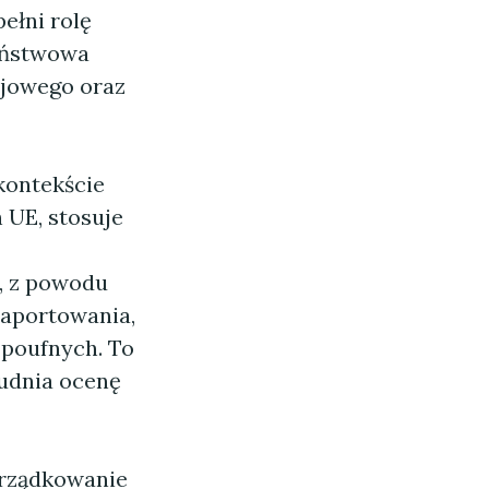
ełni rolę
aństwowa
ajowego oraz
kontekście
 UE, stosuje
, z powodu
raportowania,
 poufnych. To
rudnia ocenę
orządkowanie