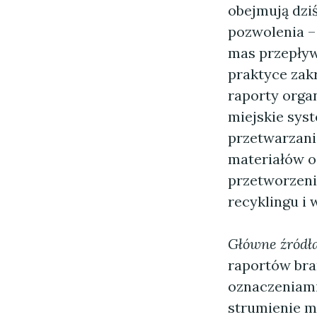
obejmują dziś
pozwolenia –
mas przepływ
praktyce zak
raporty orga
miejskie sys
przetwarzania
materiałów o
przetworzeni
recyklingu i 
Główne źródł
raportów bra
oznaczeniami
strumienie m