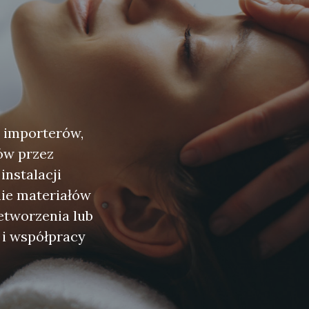
 importerów,
ów przez
instalacji
nie materiałów
etworzenia lub
 i współpracy