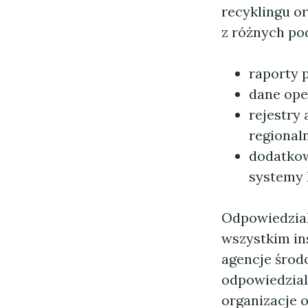
recyklingu or
z różnych p
raporty 
dane ope
rejestry
regionaln
dodatkow
systemy 
Odpowiedzial
wszystkim in
agencje środ
odpowiedzial
organizacje 