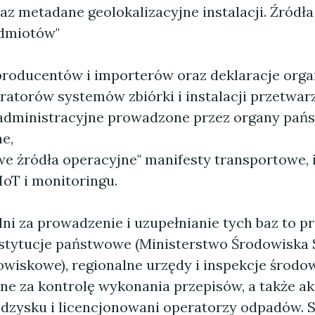
az metadane geolokalizacyjne instalacji. Źródł
odmiotów"
producentów i importerów oraz deklaracje organ
ratorów systemów zbiórki i instalacji przetwarz
 administracyjne prowadzone przez organy pań
e,
e źródła operacyjne" manifesty transportowe, 
IoT i monitoringu.
ni za prowadzenie i uzupełnianie tych baz to p
stytucje państwowe (Ministerstwo Środowiska 
owiskowe), regionalne urzędy i inspekcje środ
ne za kontrolę wykonania przepisów, a także 
odzysku i licencjonowani operatorzy odpadów. 