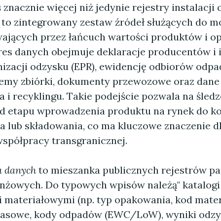
 znacznie więcej niż jedynie rejestry instalacji 
 to zintegrowany zestaw źródeł służących do m
ających przez łańcuch wartości produktów i 
res danych obejmuje deklaracje producentów i
nizacji odzysku (EPR), ewidencję odbiorów odp
temy zbiórki, dokumenty przewozowe oraz dane z
 i recyklingu. Takie podejście pozwala na śledz
d etapu wprowadzenia produktu na rynek do 
a lub składowania, co ma kluczowe znaczenie dl
współpracy transgranicznej.
a danych
to mieszanka publicznych rejestrów p
nżowych. Do typowych wpisów należą" katalogi
 materiałowymi (np. typ opakowania, kod materi
asowe, kody odpadów (EWC/LoW), wyniki odzy