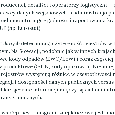
oducenci, detaliści i operatorzy logistyczni — p
tawcy danych wejściowych, a administracja p
w celu monitoringu zgodności i raportowania kr
UE (np. Eurostat).
at danych
determinują użyteczność rejestrów w 
ym. Na Słowacji, podobnie jak w innych krajach
owe kody odpadów (EWC/LoW) i coraz częściej
ry produktowe (GTIN, kody opakowań). Niemniej
 rejestrów występują różnice w częstotliwości 
egacji i dostępności danych publicznych versus
bkie łączenie informacji między sąsiadami i ut
ransgranicznych.
 współpracy transgranicznej kluczowe jest up