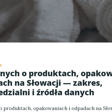
a
anych o produktach, opako
ach na Słowacji — zakres,
dzialni i źródła danych
o produktach, opakowaniach i odpadach na Sło