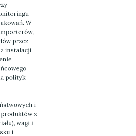
czy
onitoringu
opakowań. W
 importerów,
adów przez
 instalacji
enie
końcowego
a polityk
aństwowych i
 produktów z
ału), wagi i
sku i