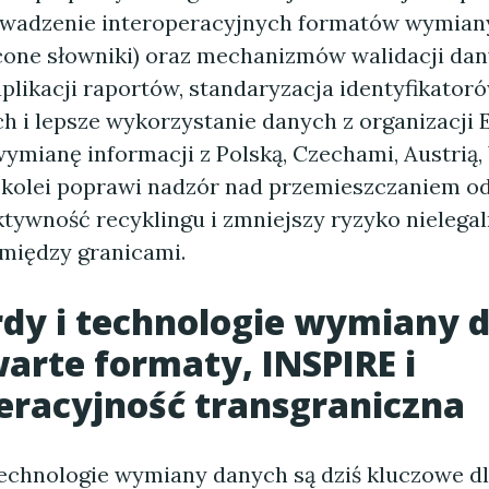
owadzenie interoperacyjnych formatów wymian
icone słowniki) oraz mechanizmów walidacji dan
plikacji raportów, standaryzacja identyfikator
h i lepsze wykorzystanie danych z organizacji 
wymianę informacji z Polską, Czechami, Austrią,
z kolei poprawi nadzór nad przemieszczaniem o
ktywność recyklingu i zmniejszy ryzyko nielega
między granicami.
dy i technologie wymiany 
warte formaty, INSPIRE i
eracyjność transgraniczna
technologie wymiany danych są dziś kluczowe d