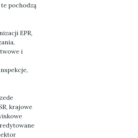
a te pochodzą
izacji EPR,
ania,
stwowe i
inspekcje,
rzede
SR, krajowe
owiskowe
akredytowane
Sektor