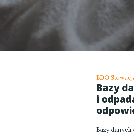
BDO Słowacj
Bazy d
i odpad
odpowie
Bazy danych 