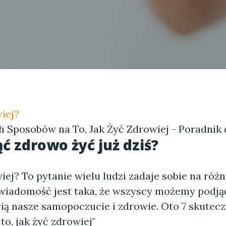
iej?
h Sposobów na To, Jak Żyć Zdrowiej - Poradnik
ąć zdrowo żyć już dziś?
iej? To pytanie wielu ludzi zadaje sobie na róż
 wiadomość jest taka, że wszyscy możemy podjąć
ią nasze samopoczucie i zdrowie. Oto 7 skutec
o, jak żyć zdrowiej"