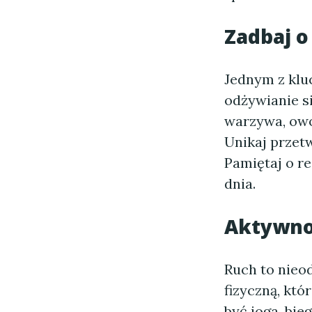
Zadbaj o
Jednym z klu
odżywianie si
warzywa, owoc
Unikaj przetw
Pamiętaj o r
dnia.
Aktywnoś
Ruch to nieo
fizyczną, któ
być joga, bie