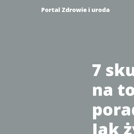
Portal Zdrowie i uroda
7 sk
na to
pora
Jak ż