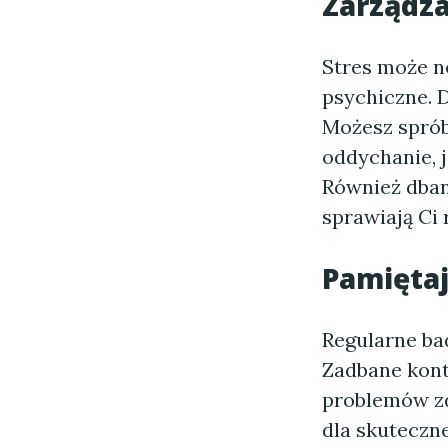
Zarządza
Stres może n
psychiczne. D
Możesz sprób
oddychanie, 
Również dbani
sprawiają Ci
Pamiętaj
Regularne ba
Zadbane kont
problemów zd
dla skuteczne