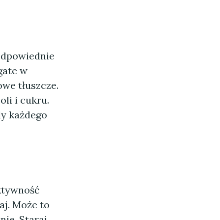
odpowiednie
gate w
owe tłuszcze.
li i cukru.
dy każdego
aktywność
aj. Może to
nie. Staraj