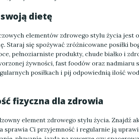
 swoją dietę
czowych elementów zdrowego stylu życia jest 
ę. Staraj się spożywać zróżnicowane posiłki bo
e, pełnoziarniste produkty, chude białko i zdr
orzonej żywności, fast foodów oraz nadmiaru so
egularnych posiłkach i pij odpowiednią ilość wo
ć fizyczna dla zdrowia
dzowny element zdrowego stylu życia. Znajdź 
ra sprawia Ci przyjemność i regularnie ją uprawi
ganie, pływanie, jazda na rowerze czy spacerowa