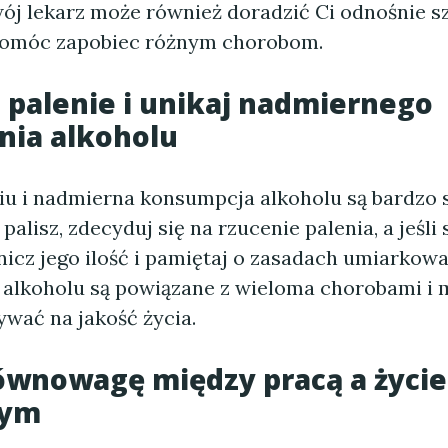
wój lekarz może również doradzić Ci odnośnie s
pomóc zapobiec różnym chorobom.
 palenie i unikaj nadmiernego
nia alkoholu
niu i nadmierna konsumpcja alkoholu są bardzo 
i palisz, zdecyduj się na rzucenie palenia, a jeśl
nicz jego ilość i pamiętaj o zasadach umiarkowan
alkoholu są powiązane z wieloma chorobami i 
ywać na jakość życia.
równowagę między pracą a życi
nym