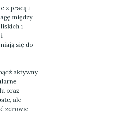
e z pracą i
wagę między
iskich i
i
niają się do
 bądź aktywny
ularne
lu oraz
te, ale
ić zdrowie