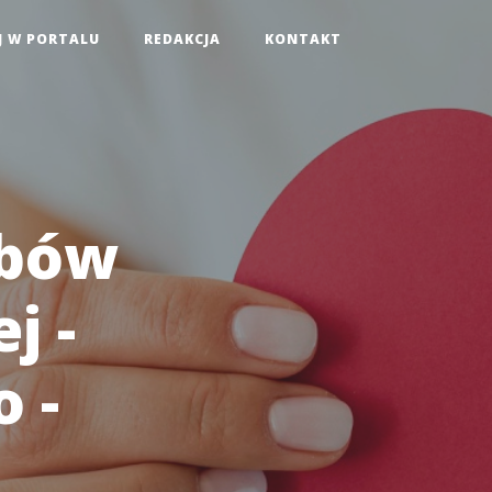
J W PORTALU
REDAKCJA
KONTAKT
obów
j -
 -