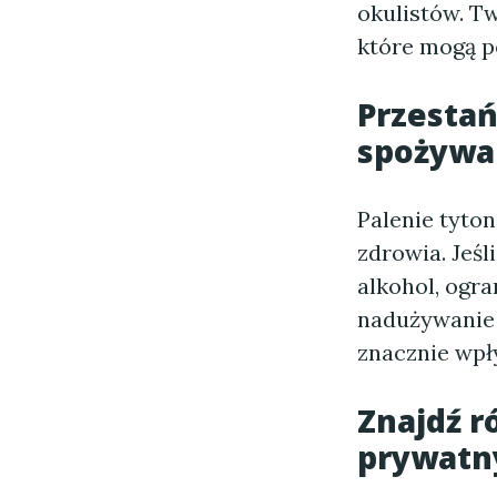
okulistów. T
które mogą 
Przestań
spożywa
Palenie tyto
zdrowia. Jeśl
alkohol, ogra
nadużywanie 
znacznie wpł
Znajdź 
prywat