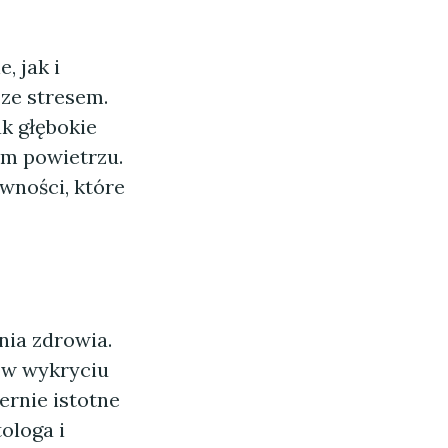
, jak i
 ze stresem.
k głębokie
ym powietrzu.
ywności, które
nia zdrowia.
 w wykryciu
rnie istotne
ologa i