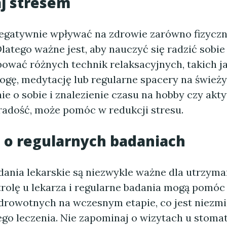
j stresem
egatywnie wpływać na zdrowie zarówno fizyczne
latego ważne jest, aby nauczyć się radzić sobie
ować różnych technik relaksacyjnych, takich ja
jogę, medytację lub regularne spacery na śwież
e o sobie i znalezienie czasu na hobby czy akt
 radość, może pomóc w redukcji stresu.
 o regularnych badaniach
dania lekarskie są niezwykle ważne dla utrzyma
rolę u lekarza i regularne badania mogą pomóc
rowotnych na wczesnym etapie, co jest niezmie
go leczenia. Nie zapominaj o wizytach u stomat