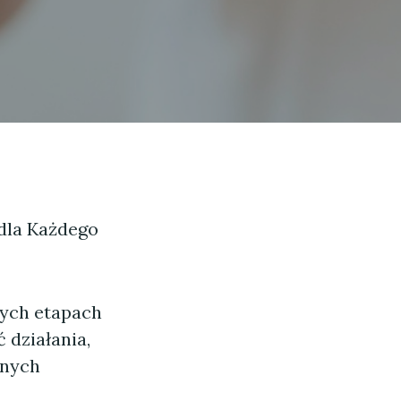
 dla Każdego
nych etapach
 działania,
znych