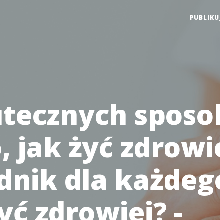
PUBLIKU
utecznych spos
, jak żyć zdrowie
dnik dla każdego
yć zdrowiej? -