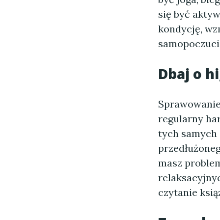
się być akty
kondycję, wz
samopoczuci
Dbaj o h
Sprawowanie 
regularny har
tych samych 
przedłużoneg
masz proble
relaksacyjny
czytanie książ