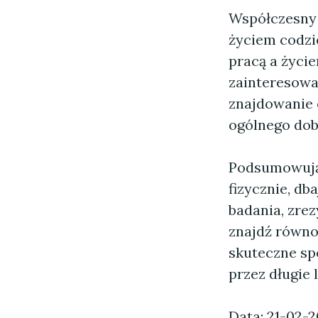
Współczesny ś
życiem codzi
pracą a życie
zainteresowa
znajdowanie 
ogólnego dob
Podsumowując
fizycznie, db
badania, zrez
znajdź równo
skuteczne sp
przez długie l
Data: 21-02-