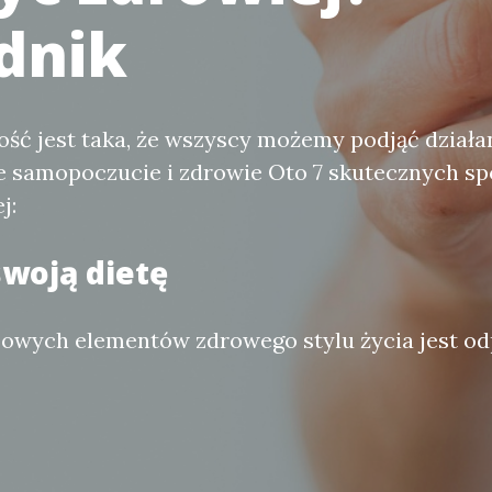
dnik
ć jest taka, że wszyscy możemy podjąć działan
e samopoczucie i zdrowie Oto 7 skutecznych sp
j:
swoją dietę
zowych elementów zdrowego stylu życia jest o