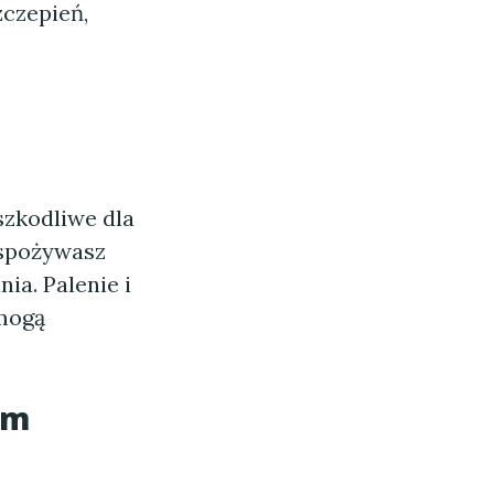
zczepień,
szkodliwe dla
i spożywasz
ia. Palenie i
mogą
em