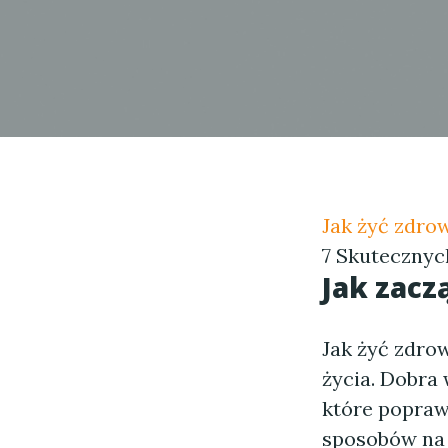
Jak żyć zdrow
7 Skutecznyc
Jak zacz
Jak żyć zdrow
życia. Dobra
które popraw
sposobów na t